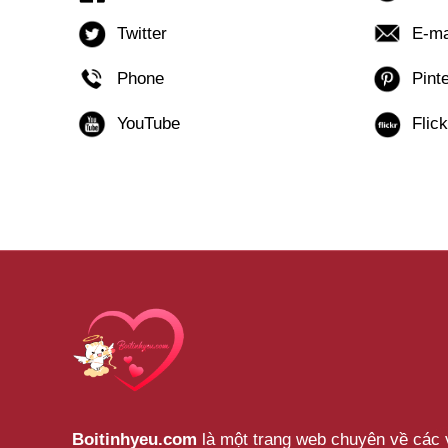
Boitinhyeu.com
là một trang web chuyên về các v