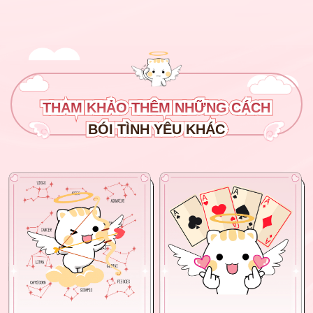
CỤ
BÓI
TÌNH
YÊU
THEO
TÊN
VÀ
NGÀY
SINH