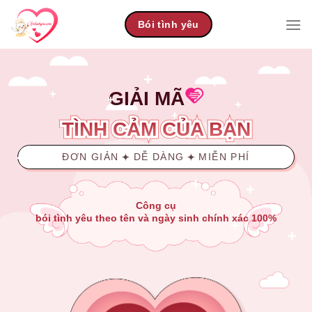
Skip
Bói tình yêu
to
content
GIẢI MÃ
TÌNH CẢM CỦA 
TÌNH CẢM CỦA 
TÌNH CẢM CỦA 
TÌNH CẢM CỦA 
ĐƠN GIẢN
DỄ DÀNG
MIỄ
Công cụ
bói tình yêu theo tên và ngày sinh ch