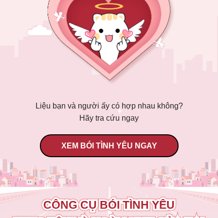
Liệu bạn và người ấy có hợp nhau không?
Hãy tra cứu ngay
XEM BÓI TÌNH YÊU NGAY