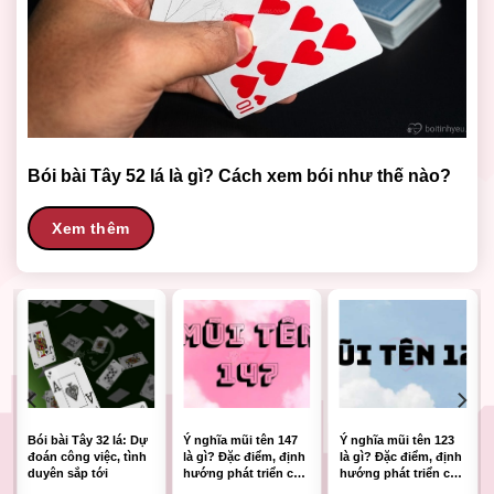
NHƯ THẾ NÀO ?
Bói bài Tây 52 lá là gì? Cách xem bói như thế nào?
Xem thêm
Bói tình yêu bằng
thần số học
dựa trên cơ sở tên và ngày s
đưa ra những nhận định tổng quan về tính cách, mong m
điểm yếu của từng người từ đó cho bạn biết được chỉ số 
bạn là bao nhiêu. Cùng theo dõi những thông tin sau để h
tình duyên nhé!
Bói bài Tây 32 lá: Dự
Ý nghĩa mũi tên 147
Ý nghĩa mũi tên 123
Bói tình duyên 
đoán công việc, tình
là gì? Đặc điểm, định
là gì? Đặc điểm, định
Bói tình yêu theo tên 2 người
của 2 
duyên sắp tới
hướng phát triển cho
hướng phát triển cho
người sở hữu mũi
mũi tên kế hoạch