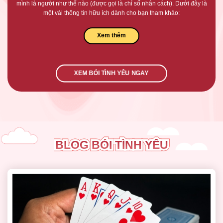
Nếu bạn đang không hạnh phúc ha
khó hòa hợp?
=> Bói tình yêu sẽ là giải pháp để tìm ra 
vấn đề, từ đó biết cách hóa giải, giúp mố
bền chặt, hạnh phúc hơn.