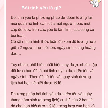
Bói tình yêu là gì?
Bói tình yêu là phương pháp dự đoán tương lai
mối quan hệ tình cảm của một người hoặc một
cặp đôi dựa trên các yếu tố tâm linh, các công cụ
bói toán.
Có rất nhiều hình thức luận để xem độ tương hợp
giữa 2 người như: bói tên, ngày sinh, cung hoàng
đạo…
Tuy nhiên, phổ biến nhất hiện nay được nhiều cặp
đôi lựa chọn đó là bói tình duyên dựa trên tên và
ngày sinh. Theo đó, từ tên và ngày sinh dương
BÓI BÀI TAROT
BÓ
lịch hai bạn sẽ biết được tỷ lệ.
TÌNH YÊU
TÌ
Phương pháp bói tình yêu dựa trên tên và ngày
Xem ngay
tháng năm sinh (dương lịch) cụ thể của 2 bạn từ
đó cho bạn biết được tỷ lệ tương hợp của bạn và