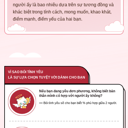
người ấy là bao nhiêu dựa trên sự tương đồng và
khác biệt trong tính cách, mong muốn, khao khát,
điểm mạnh, điểm yếu của hai bạn.
BÓI TỬ VI
BÓI
TÌNH YÊU
QUA
Xem ngay