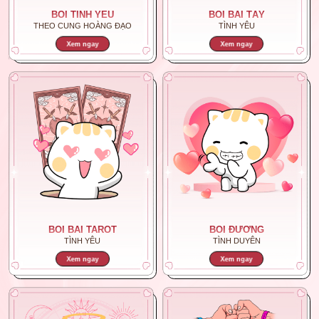
CỦA
HAI
BẠN
THAM KHẢO THÊM NHỮNG 
THAM KHẢO THÊM NHỮNG 
THAM KHẢO THÊM NHỮNG 
THAM KHẢO THÊM NHỮNG 
BÓI TÌNH YÊU KHÁC
BÓI TÌNH YÊU KHÁC
BÓI TÌNH YÊU KHÁC
BÓI TÌNH YÊU KHÁC
THAM
KHẢO
THÊM
NHỮNG
CÁCH