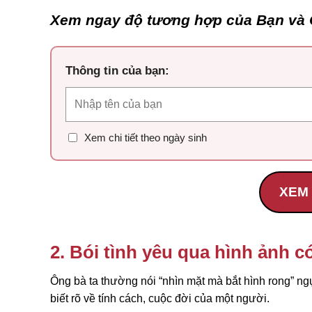
Xem ngay độ tương hợp của Bạn và 
Thông tin của bạn:
Xem chi tiết theo ngày sinh
XEM
2. Bói tình yêu qua hình ảnh 
Ông bà ta thường nói “nhìn mặt mà bắt hình rong” ng
biết rõ về tính cách, cuộc đời của một người.