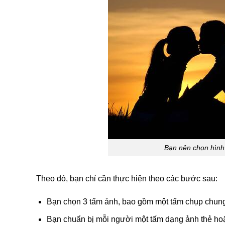
Bạn nên chọn hình 
Theo đó, bạn chỉ cần thực hiện theo các bước sau:
Bạn chọn 3 tấm ảnh, bao gồm một tấm chụp chung
Bạn chuẩn bị mỗi người một tấm dạng ảnh thẻ hoặ