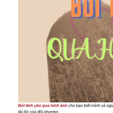
Bói tình yêu qua hình ảnh
cho bạn biết mình và ngư
tài lộc của đối phương.