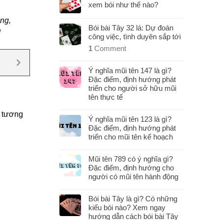
xem bói như thế nào?
ng,
Bói bài Tây 32 lá: Dự đoán
!
công việc, tình duyên sắp tới
1
Comment
Ý nghĩa mũi tên 147 là gì?
Đặc điểm, định hướng phát
triển cho người sở hữu mũi
tên thực tế
ộ tương
Ý nghĩa mũi tên 123 là gì?
Đặc điểm, định hướng phát
triển cho mũi tên kế hoạch
Mũi tên 789 có ý nghĩa gì?
Đặc điểm, định hướng cho
người có mũi tên hành động
Bói bài Tây là gì? Có những
kiểu bói nào? Xem ngay
hướng dẫn cách bói bài Tây