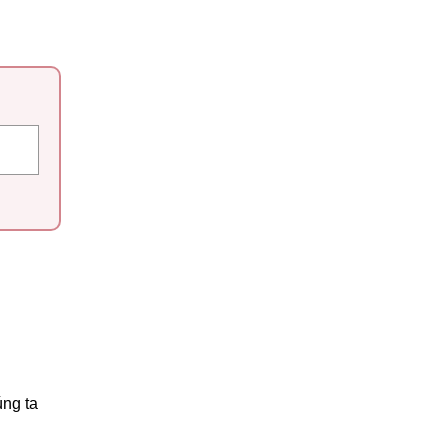
úng ta