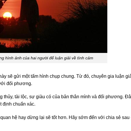
ng hình ảnh của hai người để luận giải về tình cảm
ày sẽ gửi một tấm hình chụp chung. Từ đó, chuyên gia luận giả
với đối phương.
 thủy, tài lộc, sự giàu có của bản thân mình và đối phương. Đâ
t định chuẩn xác.
i quan hệ hay dừng lại sẽ tốt hơn. Hãy sớm đến với chia sẻ sau