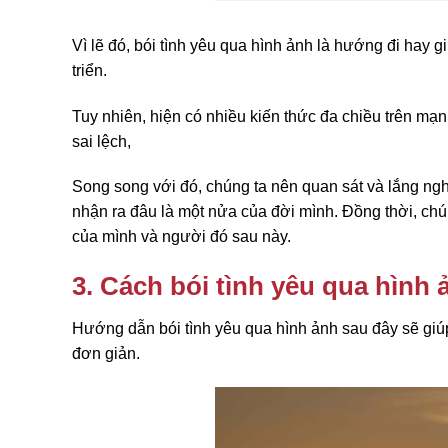
Vì lẽ đó, bói tình yêu qua hình ảnh là hướng đi hay 
triển.
Tuy nhiên, hiện có nhiều kiến thức đa chiều trên mạn
sai lệch,
Song song với đó, chúng ta nên quan sát và lắng ng
nhận ra đâu là một nửa của đời mình. Đồng thời, chú
của mình và người đó sau này.
3. Cách bói tình yêu qua hình
Hướng dẫn bói tình yêu qua hình ảnh sau đây sẽ giúp 
đơn giản.