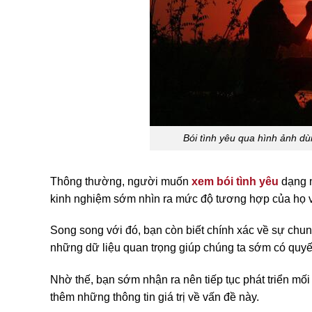
Bói tình yêu qua hình ảnh dù
Thông thường, người muốn
xem bói tình yêu
dạng n
kinh nghiệm sớm nhìn ra mức độ tương hợp của họ 
Song song với đó, bạn còn biết chính xác về sự chung
những dữ liệu quan trọng giúp chúng ta sớm có quyế
Nhờ thế, bạn sớm nhận ra nên tiếp tục phát triển mố
thêm những thông tin giá trị về vấn đề này.