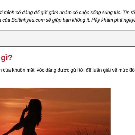
ời mình có đáng để gửi gắm nhằm có cuộc sống sung túc. Tin rằ
h của Boitinhyeu.com sẽ giúp bạn không ít. Hãy khám phá ngay
 gì?
nh của khuôn mặt, vóc dáng được gửi tới để luận giải về mức đ