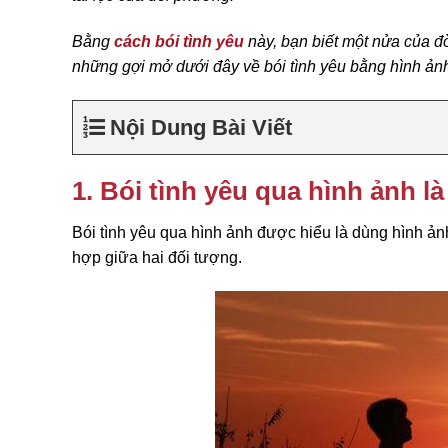
Bằng
cách bói tình yêu
này, bạn biết một nửa của đ
những gợi mở dưới đây về bói tình yêu bằng hình ản
Nội Dung Bài Viết
1. Bói tình yêu qua hình ảnh là
Bói tình yêu qua hình ảnh được hiểu là dùng hình ả
hợp giữa hai đối tượng.