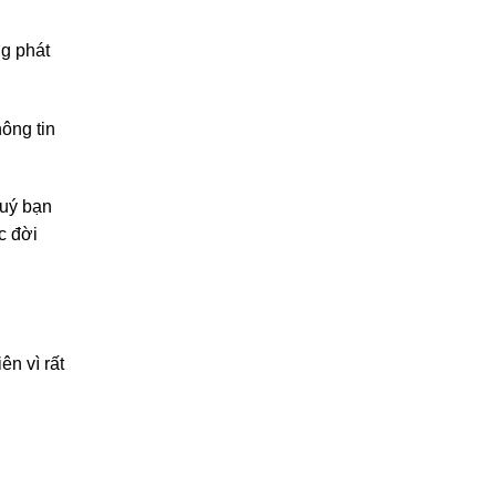
ng phát
hông tin
quý bạn
c đời
ên vì rất