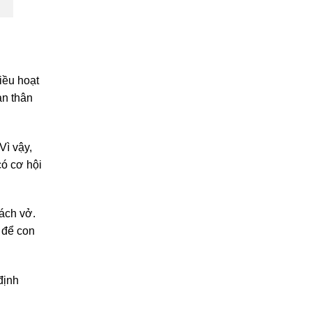
iều hoạt
ản thân
Vì vậy,
có cơ hội
ách vở.
 để con
định