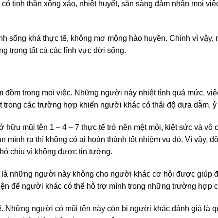
ó tinh thần xông xáo, nhiệt huyết, sẵn sàng đảm nhận mọi vi
sinh sống khá thực tế, không mơ mộng hảo huyền. Chính vì vậy,
g trong tất cả các lĩnh vực đời sống.
 đồm trong mọi việc. Những người này nhiệt tình quá mức, việ
 trong các trường hợp khiến người khác có thái độ dựa dẫm, ỷ 
hữu mũi tên 1 – 4 – 7 thực tế trở nên mệt mỏi, kiệt sức và vô 
mình ra thì không có ai hoàn thành tốt nhiệm vụ đó. Vì vậy, đô
ó chịu vì không được tin tưởng.
h là những người này không cho người khác cơ hội được giúp đ
iện để người khác có thể hỗ trợ mình trong những trường hợp cầ
ế. Những người có mũi tên này còn bị người khác đánh giá là 