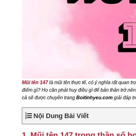
Mũi tên 147
là mũi tên thực tế, có ý nghĩa rất quan 
điểm gì? Họ cần phát huy điều gì để bản thân trở nê
cả sẽ được chuyên trang
Boitinhyeu.com
giải đáp t
Nội Dung Bài Viết
1. Mũi tên 147 trong thần số họ