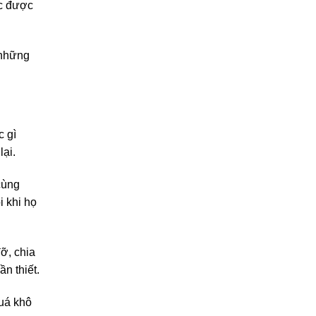
ệc được
 những
c gì
lại.
cùng
i khi họ
ỡ, chia
n thiết.
quá khô