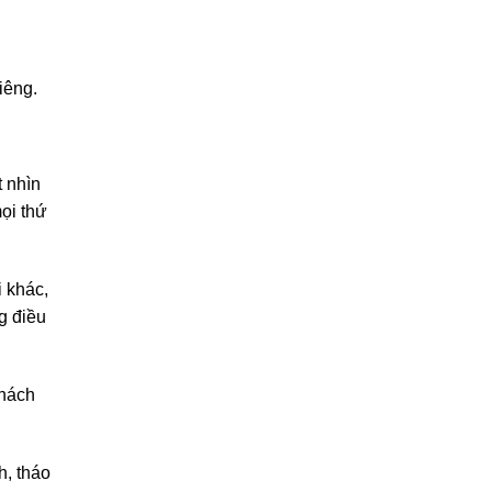
iêng.
 nhìn
ọi thứ
i khác,
g điều
thách
h, tháo