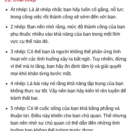
Át nhép: Lá át nhép nhắc bạn hãy luôn cố gắng, nỗ lực
trong công việc rồi thành công sẽ sớm đến với bạn.
2 nhép: Bạn nên nhớ rằng, mức độ thành công của bạn
phụ thuộc nhiều vào khả năng của bạn trong một lĩnh
vực cụ thể nào đó.
3 nhép: Có thể bạn là người không thể phản ứng linh
hoạt với các tình huống xảy ra bất ngờ. Tuy nhiên, đừng
vì thế mà lo lắng, bạn hãy ổn định tâm lý và giải quyết
mọi khó khăn từng bước một.
4 nhép: Lá bài này nó rằng khả năng tập trung của bạn
không thực sự tốt. Vậy nên bạn hãy kiên trì rèn luyện để
tránh thất bại.
5 nhép: Có lẽ cuộc sống của bạn khá bằng phẳng và
thuận lợi. Điều này khiến cho bạn chủ quan. Thế nhưng
bạn nên nhớ sự chủ quan có thể dẫn đến những tình
huống bạn không thể lường trước được.