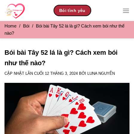
Skip
Bói tình yêu
to
content
Home
/
Bói
/
Bói bài Tây 52 lá là gì? Cách xem bói như thế
nào?
Bói bài Tây 52 lá là gì? Cách xem bói
như thế nào?
CẬP NHẬT LẦN CUỐI
12 THÁNG 3, 2024
BỞI
LUNA NGUYỄN