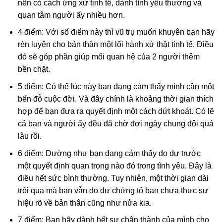
nên có cách ứng xử tinh tế, dành tình yêu thương và
quan tâm người ấy nhiều hơn.
4 điểm: Với số điểm này thì vũ trụ muốn khuyên bạn hãy
rèn luyện cho bản thân một lối hành xử thật tinh tế. Điều
đó sẽ góp phần giúp mối quan hệ của 2 người thêm
bền chặt.
5 điểm: Có thể lúc này bạn đang cảm thấy mình cần một
bến đỗ cuộc đời. Và đây chính là khoảng thời gian thích
hợp để bạn đưa ra quyết định một cách dứt khoát. Có lẽ
cả bạn và người ấy đều đã chờ đợi ngày chung đôi quá
lâu rồi.
6 điểm: Dường như bạn đang cảm thấy do dự trước
một quyết định quan trọng nào đó trong tình yêu. Đây là
điều hết sức bình thường. Tuy nhiên, một thời gian dài
trôi qua mà bạn vẫn do dự chứng tỏ bạn chưa thực sự
hiệu rõ về bản thân cũng như nửa kia.
7 điểm: Bạn hãy dành hết sự chân thành của mình cho