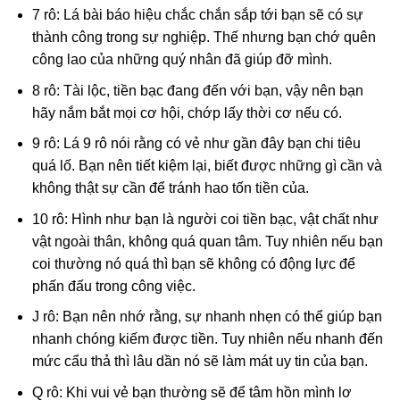
7 rô: Lá bài báo hiệu chắc chắn sắp tới bạn sẽ có sự
thành công trong sự nghiệp. Thế nhưng bạn chớ quên
công lao của những quý nhân đã giúp đỡ mình.
8 rô: Tài lộc, tiền bạc đang đến với bạn, vậy nên bạn
hãy nắm bắt mọi cơ hội, chớp lấy thời cơ nếu có.
9 rô: Lá 9 rô nói rằng có vẻ như gần đây bạn chi tiêu
quá lố. Bạn nên tiết kiệm lại, biết được những gì cần và
không thật sự cần để tránh hao tốn tiền của.
10 rô: Hình như bạn là người coi tiền bạc, vật chất như
vật ngoài thân, không quá quan tâm. Tuy nhiên nếu bạn
coi thường nó quá thì bạn sẽ không có động lực để
phấn đấu trong công việc.
J rô: Bạn nên nhớ rằng, sự nhanh nhẹn có thể giúp bạn
nhanh chóng kiếm được tiền. Tuy nhiên nếu nhanh đến
mức cẩu thả thì lâu dần nó sẽ làm mát uy tin của bạn.
Q rô: Khi vui vẻ bạn thường sẽ để tâm hồn mình lơ