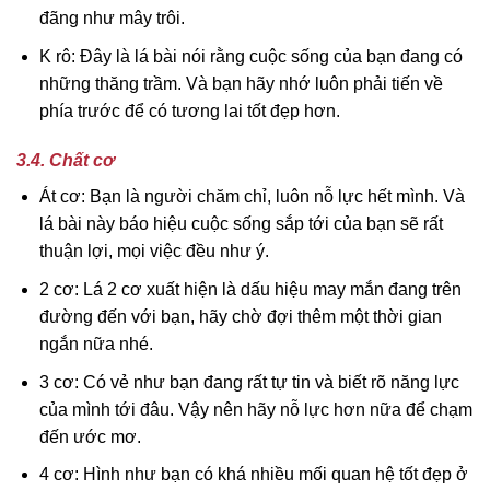
đãng như mây trôi.
K rô: Đây là lá bài nói rằng cuộc sống của bạn đang có
những thăng trầm. Và bạn hãy nhớ luôn phải tiến về
phía trước để có tương lai tốt đẹp hơn.
3.4. Chất cơ
Át cơ: Bạn là người chăm chỉ, luôn nỗ lực hết mình. Và
lá bài này báo hiệu cuộc sống sắp tới của bạn sẽ rất
thuận lợi, mọi việc đều như ý.
2 cơ: Lá 2 cơ xuất hiện là dấu hiệu may mắn đang trên
đường đến với bạn, hãy chờ đợi thêm một thời gian
ngắn nữa nhé.
3 cơ: Có vẻ như bạn đang rất tự tin và biết rõ năng lực
của mình tới đâu. Vậy nên hãy nỗ lực hơn nữa để chạm
đến ước mơ.
4 cơ: Hình như bạn có khá nhiều mối quan hệ tốt đẹp ở