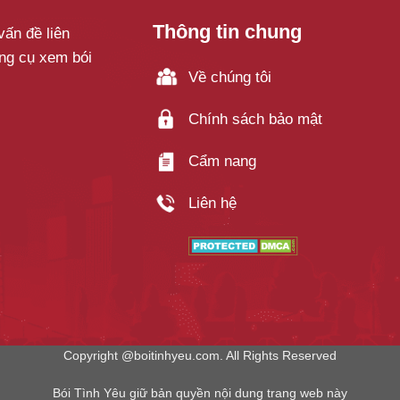
Thông tin chung
ấn đề liên
ông cụ xem bói
Về chúng tôi
.
Chính sách bảo mật
Cẩm nang
Liên hệ
Copyright @boitinhyeu.com. All Rights Reserved
Bói Tình Yêu giữ bản quyền nội dung trang web này