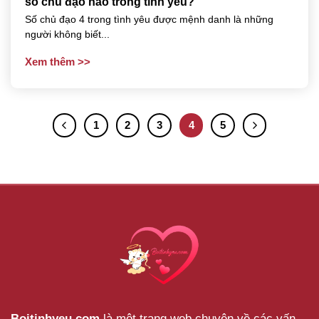
số chủ đạo nào trong tình yêu?
Số chủ đạo 4 trong tình yêu được mệnh danh là những
người không biết...
Xem thêm
1
2
3
4
5
Boitinhyeu.com
là một trang web chuyên về các vấn