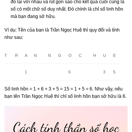
đó lại với nhau và rút gọn sao cho kết quả cuối cùng là
số có một chữ số duy nhất. Đó chính là chỉ số linh hồn
mà bạn đang sở hữu.
Ví dụ: Tên của bạn là Trần Ngọc Huệ thì quy đổi và tính
như sau:
T
R
A
N
N
G
O
C
H
U
E
1
6
3
5
Số linh hồn = 1 + 6 + 3 + 5 = 15 = 1 + 5 = 6. Như vậy, nếu
bạn tên Trần Ngọc Huệ thì chỉ số linh hồn bạn sở hữu là 6.