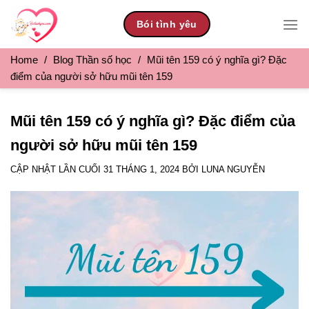
Skip
Bói tình yêu
to
content
Home
/
Blog Thần số học
/
Mũi tên 159 có ý nghĩa gì? Đặc
điểm của người sở hữu mũi tên 159
Mũi tên 159 có ý nghĩa gì? Đặc điểm của
người sở hữu mũi tên 159
CẬP NHẬT LẦN CUỐI
31 THÁNG 1, 2024
BỞI
LUNA NGUYỄN