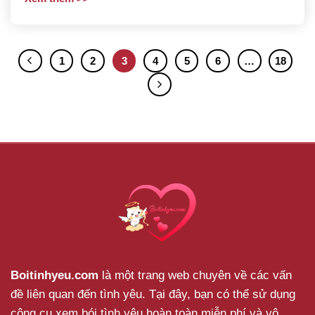
1
2
3
4
5
6
…
18
Boitinhyeu.com
là một trang web chuyên về các vấn
đề liên quan đến tình yêu. Tại đây, bạn có thể sử dụng
công cụ xem bói tình yêu hoàn toàn miễn phí và vô