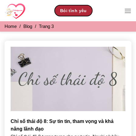
Skip
Bói tình yêu
to
content
Home
/
Blog
/
Trang 3
Chỉ số thái độ 8: Sự tin tin, tham vọng và khả
năng lãnh đạo