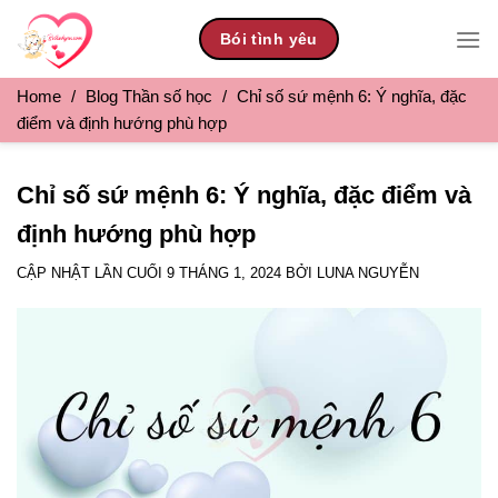
Skip
Bói tình yêu
to
content
Home
/
Blog Thần số học
/
Chỉ số sứ mệnh 6: Ý nghĩa, đặc
điểm và định hướng phù hợp
Chỉ số sứ mệnh 6: Ý nghĩa, đặc điểm và
định hướng phù hợp
CẬP NHẬT LẦN CUỐI
9 THÁNG 1, 2024
BỞI
LUNA NGUYỄN