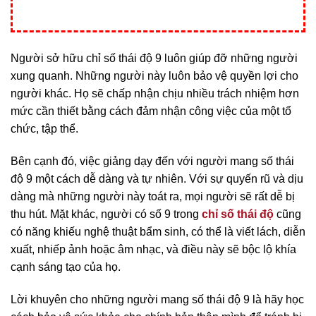
Người sở hữu chỉ số thái độ 9 luôn giúp đỡ những người
xung quanh. Những người này luôn bảo vệ quyền lợi cho
người khác. Họ sẽ chấp nhận chịu nhiều trách nhiệm hơn
mức cần thiết bằng cách đảm nhận công việc của một tổ
chức, tập thể.
Bên cạnh đó, việc giảng dạy đến với người mang số thái
độ 9 một cách dễ dàng và tự nhiên. Với sự quyến rũ và dịu
dàng mà những người này toát ra, mọi người sẽ rất dễ bị
thu hút. Mặt khác, người có số 9 trong
chỉ số thái độ
cũng
có năng khiếu nghệ thuật bẩm sinh, có thể là viết lách, diễn
xuất, nhiếp ảnh hoặc âm nhạc, và điều này sẽ bộc lộ khía
cạnh sáng tạo của họ.
Lời khuyên cho những người mang số thái độ 9 là hãy học