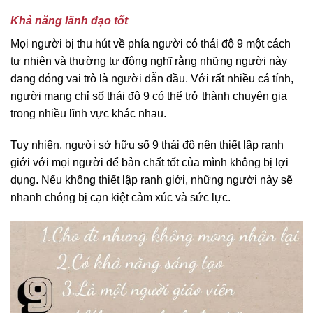
Khả năng lãnh đạo tốt
Mọi người bị thu hút về phía người có thái độ 9 một cách
tự nhiên và thường tự động nghĩ rằng những người này
đang đóng vai trò là người dẫn đầu. Với rất nhiều cá tính,
người mang chỉ số thái độ 9 có thể trở thành chuyên gia
trong nhiều lĩnh vực khác nhau.
Tuy nhiên, người sở hữu số 9 thái độ nên thiết lập ranh
giới với mọi người để bản chất tốt của mình không bị lợi
dụng. Nếu không thiết lập ranh giới, những người này sẽ
nhanh chóng bị cạn kiệt cảm xúc và sức lực.