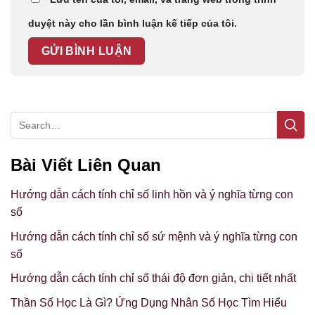
duyệt này cho lần bình luận kế tiếp của tôi.
Bài Viết Liên Quan
Hướng dẫn cách tính chỉ số linh hồn và ý nghĩa từng con
số
Hướng dẫn cách tính chỉ số sứ mệnh và ý nghĩa từng con
số
Hướng dẫn cách tính chỉ số thái độ đơn giản, chi tiết nhất
Thần Số Học Là Gì? Ứng Dụng Nhân Số Học Tìm Hiểu