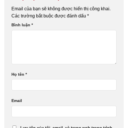
Email của bạn sẽ không được hiển thị công khai.
Các trường bắt buộc được đánh dấu
*
Bình luận
*
Họ tên
*
Email
Lưu tên của tôi, email, và trang web trong trình