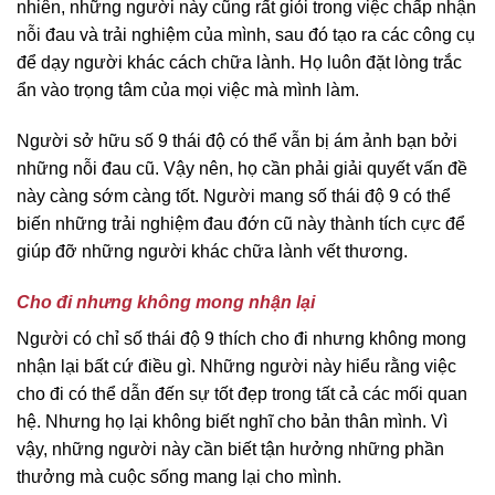
nhiên, những người này cũng rất giỏi trong việc chấp nhận
nỗi đau và trải nghiệm của mình, sau đó tạo ra các công cụ
để dạy người khác cách chữa lành. Họ luôn đặt lòng trắc
ẩn vào trọng tâm của mọi việc mà mình làm.
Người sở hữu số 9 thái độ có thể vẫn bị ám ảnh bạn bởi
những nỗi đau cũ. Vậy nên, họ cần phải giải quyết vấn đề
này càng sớm càng tốt. Người mang số thái độ 9 có thể
biến những trải nghiệm đau đớn cũ này thành tích cực để
giúp đỡ những người khác chữa lành vết thương.
Cho đi nhưng không mong nhận lại
Người có chỉ số thái độ 9 thích cho đi nhưng không mong
nhận lại bất cứ điều gì. Những người này hiểu rằng việc
cho đi có thể dẫn đến sự tốt đẹp trong tất cả các mối quan
hệ. Nhưng họ lại không biết nghĩ cho bản thân mình. Vì
vậy, những người này cần biết tận hưởng những phần
thưởng mà cuộc sống mang lại cho mình.