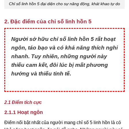
Chỉ số linh hồn 5 đại diện cho sự năng động, khát khao tự do
2. Đặc điểm của chỉ số linh hồn 5
Người sở hữu chỉ số linh hồn 5 rất hoạt
ngôn, táo bạo và có khả năng thích nghi
nhanh. Tuy nhiên, những người này
thiếu cam kết, đôi lúc bị mất phương
hướng và thiếu tinh tế.
2.1 Điểm tích cực
2.1.1 Hoạt ngôn
Điểm nổi bật nhất của người mang chỉ số 5 linh hồn là có