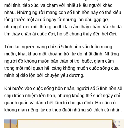
mối tình, tiếp xúc, va chạm với nhiều kiểu người khác
nhau. Những người mang con số linh hồn này có thể xiêu
lòng trước một ai đó ngay từ những lần đầu gặp gỡ,
nhưng được một thời gian thì lại cảm thấy chán. Và khi đã
tìm thấy chân ái cuộc đời, họ sẽ chung thủy đến hết đời.
Tóm lại, người mang chỉ số 5 linh hồn vẫn luôn mong
muốn, khát khao một khoảng trời tự do nhất định. Những
người đó không muốn bản thân bị trói buộc, giam cầm
trong một mối quan hệ, càng không muốn cuộc sống của
mình bị đảo lộn bởi chuyện yêu đương.
Khi bước vào cuộc sống hôn nhân, người số 5 linh hồn sẽ
chịu trách nhiệm lớn hơn, nhưng không thể suốt ngày chỉ
quanh quẩn và dành hết tâm trí cho gia đình. Họ cần có
không gian riêng, tự do theo đuổi những sở thích cá nhân.