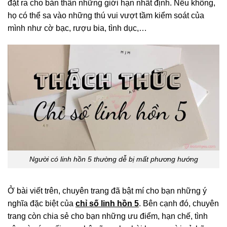
đặt ra cho bản thân những giới hạn nhất định. Nếu không,
họ có thể sa vào những thú vui vượt tầm kiểm soát của
mình như cờ bạc, rượu bia, tình dục,…
Người có linh hồn 5 thường dễ bị mất phương hướng
Ở bài viết trên, chuyên trang đã bật mí cho bạn những ý
nghĩa đặc biệt của
chỉ số linh hồn 5
. Bên cạnh đó, chuyên
trang còn chia sẻ cho bạn những ưu điểm, hạn chế, tình