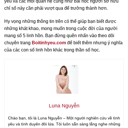
yêu và các mối quan hệ cũng như bài học người sở hữu
chỉ số này cần phải vượt qua để trưởng thành hơn.
Hy vọng những thông tin trên có thể giúp bạn biết được
những khát khao, mong muốn trong cuộc đời của người
mang số 5 linh hồn. Bạn đừng quên nhấn vào theo dõi
chuyên trang
Boitinhyeu.com
để biết thêm nhưng ý nghĩa
của các con số linh hồn khác trong thần số học.
Luna Nguyễn
Chào bạn, tôi là Luna Nguyễn – Một người nghiên cứu về tình
yêu và tình duyên đôi lứa. Tôi luôn sẵn sàng lắng nghe những