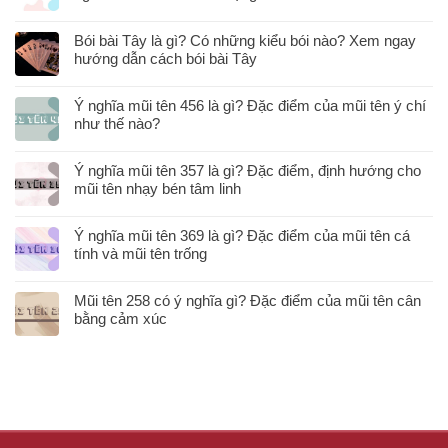
Bói bài Tây là gì? Có những kiểu bói nào? Xem ngay
hướng dẫn cách bói bài Tây
Ý nghĩa mũi tên 456 là gì? Đặc điểm của mũi tên ý chí
như thế nào?
Ý nghĩa mũi tên 357 là gì? Đặc điểm, định hướng cho
mũi tên nhạy bén tâm linh
Ý nghĩa mũi tên 369 là gì? Đặc điểm của mũi tên cá
tính và mũi tên trống
Mũi tên 258 có ý nghĩa gì? Đặc điểm của mũi tên cân
bằng cảm xúc