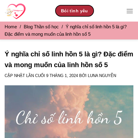
Skip
Bói tình yêu
to
content
Home
/
Blog Thần số học
/
Ý nghĩa chỉ số linh hồn 5 là gì?
Đặc điểm và mong muốn của linh hồn số 5
Ý nghĩa chỉ số linh hồn 5 là gì? Đặc điểm
và mong muốn của linh hồn số 5
CẬP NHẬT LẦN CUỐI
9 THÁNG 1, 2024
BỞI
LUNA NGUYỄN