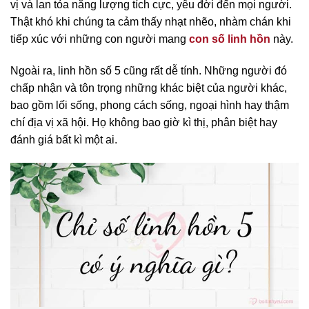
vị và lan tỏa năng lượng tích cực, yêu đời đến mọi người.
Thật khó khi chúng ta cảm thấy nhạt nhẽo, nhàm chán khi
tiếp xúc với những con người mang
con số linh hồn
này.
Ngoài ra, linh hồn số 5 cũng rất dễ tính. Những người đó
chấp nhận và tôn trọng những khác biệt của người khác,
bao gồm lối sống, phong cách sống, ngoại hình hay thậm
chí địa vị xã hội. Họ không bao giờ kì thị, phân biệt hay
đánh giá bất kì một ai.