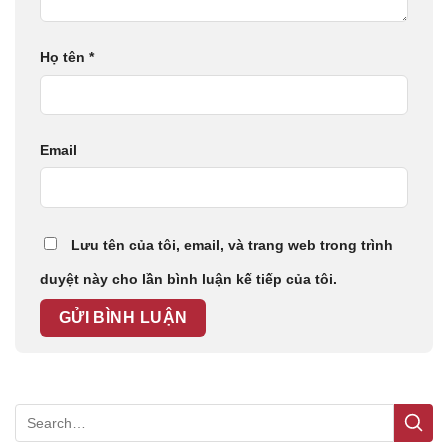
Họ tên
*
Email
Lưu tên của tôi, email, và trang web trong trình
duyệt này cho lần bình luận kế tiếp của tôi.