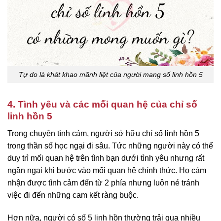
Tự do là khát khao mãnh liệt của người mang số linh hồn 5
4. Tình yêu và các mối quan hệ của chỉ số
linh hồn 5
Trong chuyện tình cảm, người sở hữu chỉ số linh hồn 5
trong thần số học ngại đi sâu. Tức những người này có thể
duy trì mối quan hệ trên tình bạn dưới tình yêu nhưng rất
ngần ngại khi bước vào mối quan hệ chính thức. Họ cảm
nhận được tình cảm đến từ 2 phía nhưng luôn né tránh
việc đi đến những cam kết ràng buộc.
Hơn nữa, người có số 5 linh hồn thường trải qua nhiều