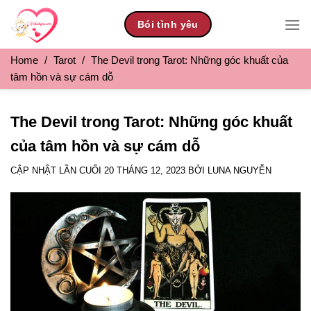
Skip
Bói tình yêu
to
content
Home
/
Tarot
/
The Devil trong Tarot: Những góc khuất của
tâm hồn và sự cám dỗ
The Devil trong Tarot: Những góc khuất
của tâm hồn và sự cám dỗ
CẬP NHẬT LẦN CUỐI
20 THÁNG 12, 2023
BỞI
LUNA NGUYỄN