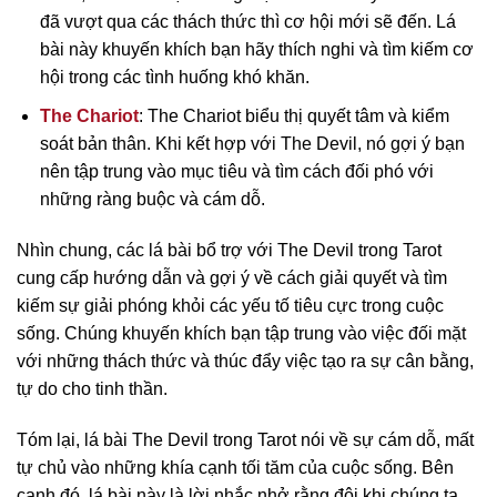
đã vượt qua các thách thức thì cơ hội mới sẽ đến. Lá
bài này khuyến khích bạn hãy thích nghi và tìm kiếm cơ
hội trong các tình huống khó khăn.
The Chariot
: The Chariot biểu thị quyết tâm và kiểm
soát bản thân. Khi kết hợp với The Devil, nó gợi ý bạn
nên tập trung vào mục tiêu và tìm cách đối phó với
những ràng buộc và cám dỗ.
Nhìn chung, các lá bài bổ trợ với The Devil trong Tarot
cung cấp hướng dẫn và gợi ý về cách giải quyết và tìm
kiếm sự giải phóng khỏi các yếu tố tiêu cực trong cuộc
sống. Chúng khuyến khích bạn tập trung vào việc đối mặt
với những thách thức và thúc đẩy việc tạo ra sự cân bằng,
tự do cho tinh thần.
Tóm lại, lá bài The Devil trong Tarot nói về sự cám dỗ, mất
tự chủ vào những khía cạnh tối tăm của cuộc sống. Bên
cạnh đó, lá bài này là lời nhắc nhở rằng đôi khi chúng ta