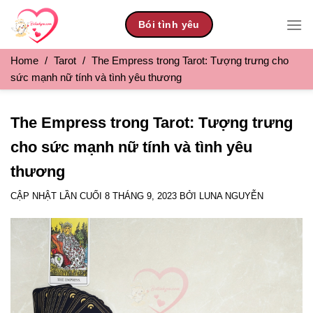
Skip
Bói tình yêu
to
content
Home
/
Tarot
/
The Empress trong Tarot: Tượng trưng cho
sức mạnh nữ tính và tình yêu thương
The Empress trong Tarot: Tượng trưng
cho sức mạnh nữ tính và tình yêu
thương
CẬP NHẬT LẦN CUỐI
8 THÁNG 9, 2023
BỞI
LUNA NGUYỄN