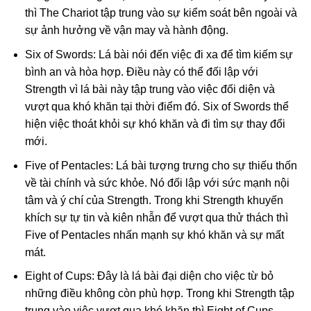
thì The Chariot tập trung vào sự kiểm soát bên ngoài và
sự ảnh hưởng về vận may và hành động.
Six of Swords: Lá bài nói đến việc đi xa để tìm kiếm sự
bình an và hòa hợp. Điều này có thể đối lập với
Strength vì lá bài này tập trung vào việc đối diện và
vượt qua khó khăn tại thời điểm đó. Six of Swords thể
hiện việc thoát khỏi sự khó khăn và đi tìm sự thay đổi
mới.
Five of Pentacles: Lá bài tượng trưng cho sự thiếu thốn
về tài chính và sức khỏe. Nó đối lập với sức mạnh nội
tâm và ý chí của Strength. Trong khi Strength khuyến
khích sự tự tin và kiên nhẫn để vượt qua thử thách thì
Five of Pentacles nhấn mạnh sự khó khăn và sự mất
mát.
Eight of Cups: Đây là lá bài đại diện cho việc từ bỏ
những điều không còn phù hợp. Trong khi Strength tập
trung vào việc vượt qua khó khăn thì Eight of Cups