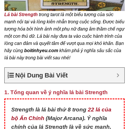
Lá bài Strength
trong tarot là một biểu tượng của sức
mạnh nội tại và lòng kiên nhẫn trong cuộc sống. Được biểu
tượng hóa bởi hình ảnh một phụ nữ đang âm thầm chế ngự
một con thú dữ. Lá bài này đưa ta vào cuộc hành trình của
lòng can đảm và quyết tâm để vượt qua mọi khó khăn. Bạn
hãy cùng
boitinhyeu.com
khám phá ý nghĩa sâu sắc của
lá bài này trong bài viết sau nhé!
Nội Dung Bài Viết
1. Tổng quan về ý nghĩa lá bài Strength
Strength là lá bài thứ 8 trong
22 lá của
bộ Ẩn Chính
(Major Arcana). Ý nghĩa
chính của lá Strength là về sức mạnh,