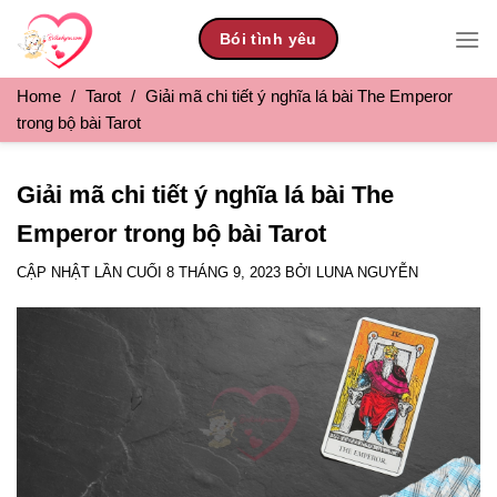
Skip
Bói tình yêu
to
content
Home
/
Tarot
/
Giải mã chi tiết ý nghĩa lá bài The Emperor
trong bộ bài Tarot
Giải mã chi tiết ý nghĩa lá bài The
Emperor trong bộ bài Tarot
CẬP NHẬT LẦN CUỐI
8 THÁNG 9, 2023
BỞI
LUNA NGUYỄN