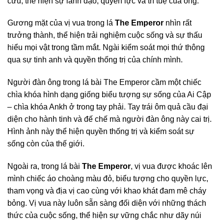
cừu, thể hiện sự lãnh đạo, quyền lực và trí tuệ của ông.
Gương mặt của vị vua trong lá
The Emperor
nhìn rất
trưởng thành, thể hiện trải nghiệm cuộc sống và sự thấu
hiểu mọi vật trong tầm mắt. Ngài kiểm soát mọi thứ thông
qua sự tinh anh và quyền thống trị của chính mình.
Người đàn ông trong lá bài The Emperor cầm một chiếc
chìa khóa hình dạng giống biểu tượng sự sống của Ai Cập
– chìa khóa Ankh ở trong tay phải. Tay trái ôm quả cầu đại
diện cho hành tinh và đế chế mà người đàn ông này cai trị.
Hình ảnh này thể hiện quyền thống trị và kiểm soát sự
sống còn của thế giới.
Ngoài ra, trong lá bài
The Emperor
, vị vua được khoác lên
mình chiếc áo choàng màu đỏ, biểu tượng cho quyền lực,
tham vọng và địa vị cao cùng với khao khát đam mê cháy
bỏng. Vị vua này luôn sẵn sàng đối diện với những thách
thức của cuộc sống, thể hiện sự vững chắc như dãy núi