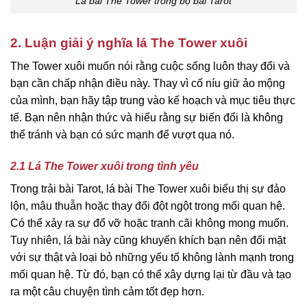
Lá bài The Tower trong bộ bài Tarot
2. Luận giải ý nghĩa lá The Tower xuôi
The Tower xuôi muốn nói rằng cuộc sống luôn thay đổi và
bạn cần chấp nhận điều này. Thay vì cố níu giữ ảo mộng
của mình, bạn hãy tập trung vào kế hoạch và mục tiêu thực
tế. Bạn nên nhận thức và hiểu rằng sự biến đổi là không
thể tránh và bạn có sức mạnh để vượt qua nó.
2.1 Lá The Tower xuôi trong tình yêu
Trong trải bài Tarot, lá bài The Tower xuôi biểu thị sự đảo
lộn, mâu thuẫn hoặc thay đổi đột ngột trong mối quan hệ.
Có thể xảy ra sự đổ vỡ hoặc tranh cãi không mong muốn.
Tuy nhiên, lá bài này cũng khuyến khích bạn nên đối mặt
với sự thật và loại bỏ những yếu tố không lành mạnh trong
mối quan hệ. Từ đó, bạn có thể xây dựng lại từ đầu và tạo
ra một câu chuyện tình cảm tốt đẹp hơn.