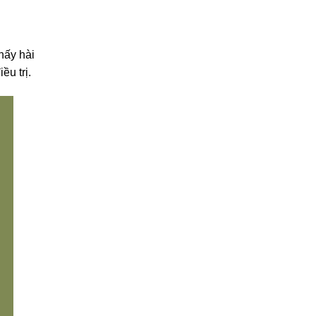
hấy hài
ều trị.