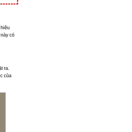
 hiệu
 này có
t ra.
úc của