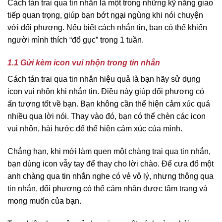
Cách tán trai qua tin nhắn là một trong những kỹ năng giao
tiếp quan trọng, giúp bạn bớt ngại ngùng khi nói chuyện
với đối phương. Nếu biết cách nhắn tin, bạn có thể khiến
người mình thích “đổ gục” trong 1 tuần.
1.1 Gửi kèm icon vui nhộn trong tin nhắn
Cách tán trai qua tin nhắn hiệu quả là bạn hãy sử dụng
icon vui nhộn khi nhắn tin. Điều này giúp đối phương có
ấn tượng tốt về bạn. Bạn không cần thể hiện cảm xúc quá
nhiều qua lời nói. Thay vào đó, bạn có thể chèn các icon
vui nhộn, hài hước để thể hiện cảm xúc của mình.
Chẳng hạn, khi mới làm quen một chàng trai qua tin nhắn,
bạn dùng icon vẫy tay để thay cho lời chào. Để cưa đổ một
anh chàng qua tin nhắn nghe có vẻ vô lý, nhưng thông qua
tin nhắn, đối phương có thể cảm nhận được tâm trạng và
mong muốn của bạn.