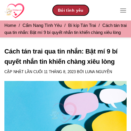
Skip
Bói tình yêu
to
content
Home
/
Cẩm Nang Tình Yêu
/
Bí kíp Tán Trai
/
Cách tán trai
qua tin nhắn: Bật mí 9 bí quyết nhắn tin khiến chàng xiêu lòng
Cách tán trai qua tin nhắn: Bật mí 9 bí
quyết nhắn tin khiến chàng xiêu lòng
CẬP NHẬT LẦN CUỐI
11 THÁNG 8, 2023
BỞI
LUNA NGUYỄN