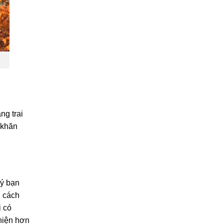
ng trai
 khăn
 ý bạn
h cách
i có
thiện hơn