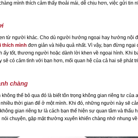
chàng mình thích cảm thấy thoải mái, dễ chịu hơn, việc gửi tin n
ợi
hen từ người khác. Cho dù người hướng ngoại hay hướng nội 
i thích mình
đơn giản và hiệu quả nhất. Vì vậy, bạn đừng ngại
 ấy tốt, thương người hoặc dành lời khen về ngoại hình. Khi bạ
ẽ có cảm tình với bạn hơn, mối quan hệ của cả hai sẽ phát tri
 anh chàng
 không thể bỏ qua đó là biết tôn trọng không gian riêng tư của 
nhiều thời gian để ở một mình. Khi đó, những người này sẽ cả
ng không gian riêng tư là cách bạn thể hiện sự quan tâm và thấu 
ng nói chuyện, gặp mặt thường xuyên khiến chàng nhớ nhung về