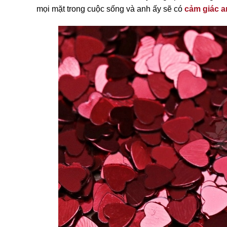
mọi mặt trong cuộc sống và anh ấy sẽ có
cảm giác a