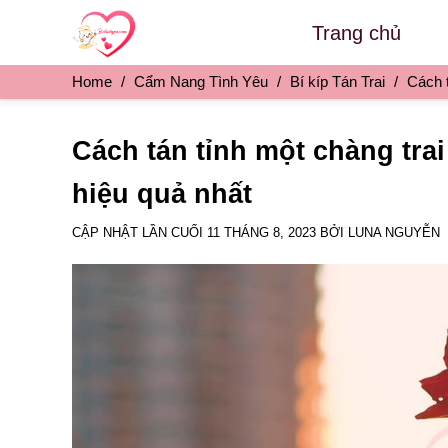
Skip
Trang chủ
to
content
Home
/
Cẩm Nang Tình Yêu
/
Bí kíp Tán Trai
/
Cách t
Cách tán tỉnh một chàng tra
hiệu quả nhất
CẬP NHẬT LẦN CUỐI
11 THÁNG 8, 2023
BỞI
LUNA NGUYỄN