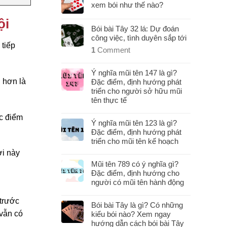
xem bói như thế nào?
ội
Bói bài Tây 32 lá: Dự đoán
công việc, tình duyên sắp tới
 tiếp
1
Comment
Ý nghĩa mũi tên 147 là gì?
n hơn là
Đặc điểm, định hướng phát
triển cho người sở hữu mũi
tên thực tế
ặc điểm
Ý nghĩa mũi tên 123 là gì?
Đặc điểm, định hướng phát
triển cho mũi tên kế hoạch
ời này
Mũi tên 789 có ý nghĩa gì?
Đặc điểm, định hướng cho
người có mũi tên hành động
 trước
Bói bài Tây là gì? Có những
 vẫn có
kiểu bói nào? Xem ngay
hướng dẫn cách bói bài Tây