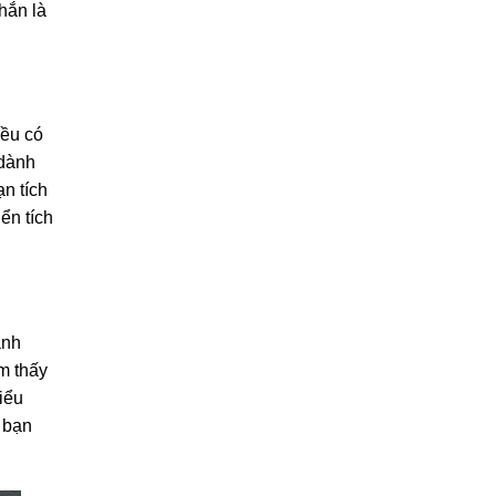
hắn là
đều có
 dành
n tích
ển tích
anh
m thấy
hiểu
 bạn