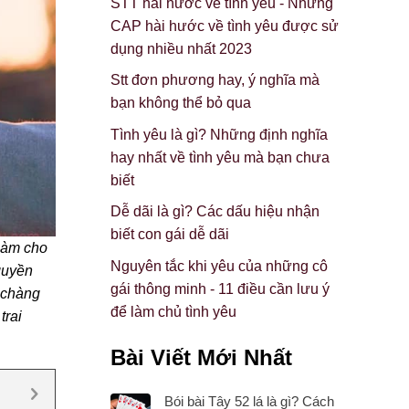
STT hài hước về tình yêu - Những
CAP hài hước về tình yêu được sử
dụng nhiều nhất 2023
Stt đơn phương hay, ý nghĩa mà
bạn không thể bỏ qua
Tình yêu là gì? Những định nghĩa
hay nhất về tình yêu mà bạn chưa
biết
Dễ dãi là gì? Các dấu hiệu nhận
biết con gái dễ dãi
 làm cho
Nguyên tắc khi yêu của những cô
 quyền
gái thông minh - 11 điều cần lưu ý
t chàng
để làm chủ tình yêu
trai
Bài Viết Mới Nhất
Bói bài Tây 52 lá là gì? Cách