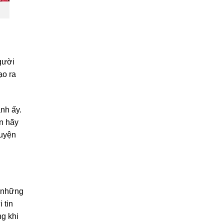
gười
ạo ra
nh ấy.
n hãy
huyện
ố những
 tin
ng khi