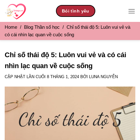
Skip
Bói tình yêu
to
content
Home
/
Blog Thần số học
/
Chỉ số thái độ 5: Luôn vui vẻ và
có cái nhìn lạc quan về cuộc sống
Chỉ số thái độ 5: Luôn vui vẻ và có cái
nhìn lạc quan về cuộc sống
CẬP NHẬT LẦN CUỐI
8 THÁNG 1, 2024
BỞI
LUNA NGUYỄN