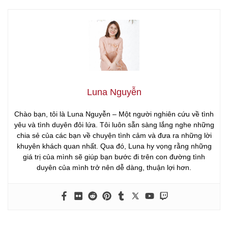
Luna Nguyễn
Chào bạn, tôi là Luna Nguyễn – Một người nghiên cứu về tình
yêu và tình duyên đôi lứa. Tôi luôn sẵn sàng lắng nghe những
chia sẻ của các bạn về chuyện tình cảm và đưa ra những lời
khuyên khách quan nhất. Qua đó, Luna hy vọng rằng những
giá trị của mình sẽ giúp bạn bước đi trên con đường tình
duyên của mình trở nên dễ dàng, thuận lợi hơn.