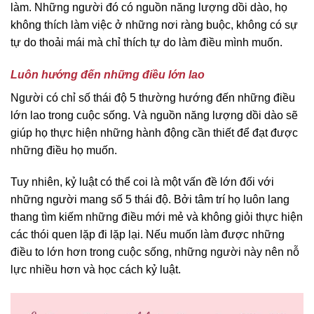
làm. Những người đó có nguồn năng lượng dồi dào, họ
không thích làm việc ở những nơi ràng buộc, không có sự
tự do thoải mái mà chỉ thích tự do làm điều mình muốn.
Luôn hướng đến những điều lớn lao
Người có chỉ số thái độ 5 thường hướng đến những điều
lớn lao trong cuộc sống. Và nguồn năng lượng dồi dào sẽ
giúp họ thực hiện những hành động cần thiết để đạt được
những điều họ muốn.
Tuy nhiên, kỷ luật có thể coi là một vấn đề lớn đối với
những người mang số 5 thái độ. Bởi tâm trí họ luôn lang
thang tìm kiếm những điều mới mẻ và không giỏi thực hiện
các thói quen lặp đi lặp lại. Nếu muốn làm được những
điều to lớn hơn trong cuộc sống, những người này nên nỗ
lực nhiều hơn và học cách kỷ luật.