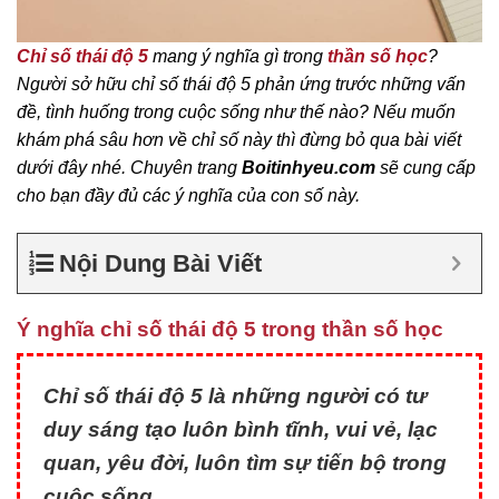
Chỉ số thái độ 5
mang ý nghĩa gì trong
thần số học
?
Người sở hữu chỉ số thái độ 5 phản ứng trước những vấn
đề, tình huống trong cuộc sống như thế nào? Nếu muốn
khám phá sâu hơn về chỉ số này thì đừng bỏ qua bài viết
dưới đây nhé. Chuyên trang
Boitinhyeu.com
sẽ cung cấp
cho bạn đầy đủ các ý nghĩa của con số này.
Nội Dung Bài Viết
Ý nghĩa chỉ số thái độ 5 trong thần số học
Chỉ số thái độ 5 là những người có tư
duy sáng tạo luôn bình tĩnh, vui vẻ, lạc
quan, yêu đời, luôn tìm sự tiến bộ trong
cuộc sống.