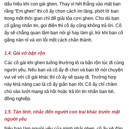
dấu hiệu khi con gái ghen. Thay vì hét thẳng vào mặt bạn
rằng “Em ghen” thì cô ấy chọn cách im lặng, phớt lờ bạn
trong một thời gian chỉ để giải tỏa cơn ghen. Cho dù bạn
cố gắng nhắn tin, gọi điện thì cô ấy cũng không trả lời. Cô
ấy sẽ chẳng quan tâm bạn nói gì hay làm gì, trừ khi bạn cố
gắng năn nỉ và xin lỗi một cách chân thành.
1.4. Giả vờ bận rộn
Các cô gái khi ghen tuông thường tỏ ra bận rộn lúc đi cùng
người yêu. Nếu bạn và cô ấy đi chơi và bạn lỡ nói chuyện
vui vẻ với cô gái khác thì cô ấy sẽ quay đi. Trường hợp
này khả năng cao là cô ấy giận bạn rồi. Cô ấy chỉ chăm
chú vào lướt mạng xã hội hoặc trả lời tin nhắn bạn bè,
đồng nghiệp.
1.5. Tán tỉnh, nhắc đến người con trai khác trước mặt
người yêu
Nếu bạn làm người yêu của mình phải ghen, cô ấy sẽ đáp