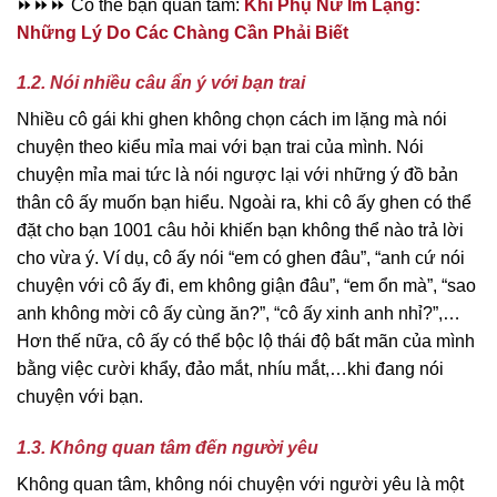
⏩⏩⏩ Có thể bạn quan tâm:
Khi Phụ Nữ Im Lặng:
Những Lý Do Các Chàng Cần Phải Biết
1.2. Nói nhiều câu ẩn ý với bạn trai
Nhiều cô gái khi ghen không chọn cách im lặng mà nói
chuyện theo kiểu mỉa mai với bạn trai của mình. Nói
chuyện mỉa mai tức là nói ngược lại với những ý đồ bản
thân cô ấy muốn bạn hiểu. Ngoài ra, khi cô ấy ghen có thể
đặt cho bạn 1001 câu hỏi khiến bạn không thể nào trả lời
cho vừa ý. Ví dụ, cô ấy nói “em có ghen đâu”, “anh cứ nói
chuyện với cô ấy đi, em không giận đâu”, “em ổn mà”, “sao
anh không mời cô ấy cùng ăn?”, “cô ấy xinh anh nhỉ?”,…
Hơn thế nữa, cô ấy có thể bộc lộ thái độ bất mãn của mình
bằng việc cười khẩy, đảo mắt, nhíu mắt,…khi đang nói
chuyện với bạn.
1.3. Không quan tâm đến người yêu
Không quan tâm, không nói chuyện với người yêu là một