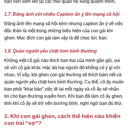
bạn nên xem xét lại các mối quan hệ xung quanh mình.
1.7. Đăng ảnh với nhiều Caption ẩn ý lên mạng xã hội
Đăng ảnh lên mạng xã hội kèm nhưng caption ẩn ý về việc
độc thân là một trong những biểu hiện của con gái khi
ghen. Mục đích con gái làm vậy là để chọc tức bạn.
1.8. Quản người yêu chặt hơn bình thường
Không một cô gái nào thích bạn trai của mình gần gũi, vui
vẻ với cô gái khác mặc dù hai người đó không có ý gì với
nhau. Vì vậy, khi ghen con gái thường sẽ thích bám riết và
quản người yêu chặt hơn bình thường. Cụ thể, cô ấy muốn
bạn phải “khai báo” việc đi lại mỗi ngày và cô ấy sẽ nhắn
tin cho bạn thường xuyên hơn. Khi bạn đã làm cô ấy ghen,
tính khí cô ấy sẽ trở nên bướng bỉnh, nghi ngờ bạn đủ thứ.
2. Khi con gái ghen, cách thể hiện nào khiến
con trai “sợ”?