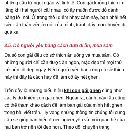
những câu từ ngọt ngào và tinh tế. Con gái không thích im
lặng khi hai người cãi nhau, cô ấy muốn được dỗ dành
bằng lời nói. Ở trong thời điểm nhạy cảm này, bạn phải hết
sức cẩn thận với lời nói của mình, tránh đẩy mọi chuyện đi
quá xa.
3.5. Dỗ người yêu bằng cách đưa đi ăn, mua sắm
Đa số con gái đều có sở thích ăn uống và mua sắm. Có
những người chỉ cần được ăn ngon, mặc đẹp thì mọi thứ
trở nên tốt đẹp ngay. Nếu người yêu bạn cũng có sở thích
này thì đây là cách hay để làm cô ấy hết ghen.
Trên đây là những biểu hiệu
khi con gái ghen
cũng như
các lý do khiến con gái ghen. Ngoài ra, cánh mày râu cũng
có thể tham khảo cách để làm bạn gái của mình hết ghen
trong bài viết trên. Hy vọng những thông tin chúng tôi cung
cấp sẽ giúp bạn hiểu được người yêu và mối quan hệ của
hai bạn trở nên tốt đẹp hơn. Theo dõi chuyên trang