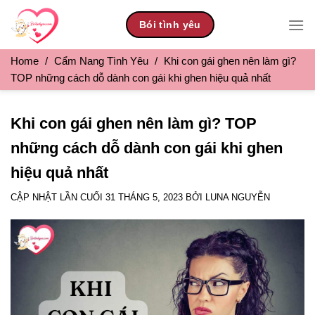
Skip
Bói tình yêu
to
content
Home
/
Cẩm Nang Tình Yêu
/
Khi con gái ghen nên làm gì?
TOP những cách dỗ dành con gái khi ghen hiệu quả nhất
Khi con gái ghen nên làm gì? TOP
những cách dỗ dành con gái khi ghen
hiệu quả nhất
CẬP NHẬT LẦN CUỐI
31 THÁNG 5, 2023
BỞI
LUNA NGUYỄN