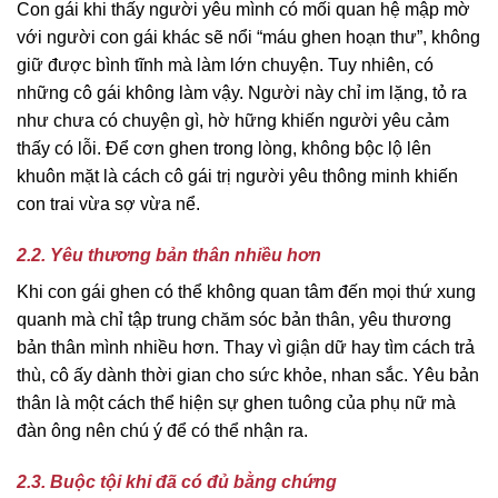
Con gái khi thấy người yêu mình có mối quan hệ mập mờ
với người con gái khác sẽ nổi “máu ghen hoạn thư”, không
giữ được bình tĩnh mà làm lớn chuyện. Tuy nhiên, có
những cô gái không làm vậy. Người này chỉ im lặng, tỏ ra
như chưa có chuyện gì, hờ hững khiến người yêu cảm
thấy có lỗi. Để cơn ghen trong lòng, không bộc lộ lên
khuôn mặt là cách cô gái trị người yêu thông minh khiến
con trai vừa sợ vừa nể.
2.2. Yêu thương bản thân nhiều hơn
Khi con gái ghen có thể không quan tâm đến mọi thứ xung
quanh mà chỉ tập trung chăm sóc bản thân, yêu thương
bản thân mình nhiều hơn. Thay vì giận dữ hay tìm cách trả
thù, cô ấy dành thời gian cho sức khỏe, nhan sắc. Yêu bản
thân là một cách thể hiện sự ghen tuông của phụ nữ mà
đàn ông nên chú ý để có thể nhận ra.
2.3. Buộc tội khi đã có đủ bằng chứng