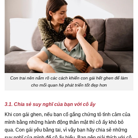
Con trai nên nắm rõ các cách khiến con gái hết ghen để làm
cho mối quan hệ phát triển tốt đẹp hơn
3.1. Chia sẻ suy nghĩ của bạn với cô ấy
Khi con gái ghen, nếu bạn cố gắng chứng tỏ tình cảm của
mình bằng những hành động thân mật thì cô ấy khó bỏ
qua. Con gái yêu bằng tai, vì vậy bạn hãy chia sẻ những
suy nghĩ của mình để cô ấy hiểu. Bạn nên giải thích với cô