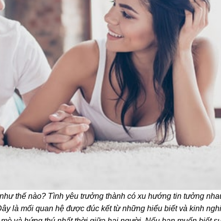
như thế nào? Tình yêu trưởng thành có xu hướng tin tưởng nhau
 Đây là mối quan hệ được đúc kết từ những hiểu biết và kinh ng
tò mò và hứng thú nhất thời giữa hai người. Nếu bạn muốn biết s