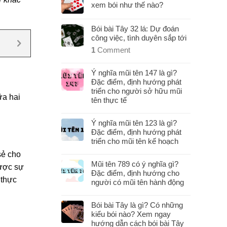
xem bói như thế nào?
Bói bài Tây 32 lá: Dự đoán
công việc, tình duyên sắp tới
1
Comment
Ý nghĩa mũi tên 147 là gì?
Đặc điểm, định hướng phát
triển cho người sở hữu mũi
ữa hai
tên thực tế
Ý nghĩa mũi tên 123 là gì?
Đặc điểm, định hướng phát
triển cho mũi tên kế hoạch
sẻ cho
Mũi tên 789 có ý nghĩa gì?
được sự
Đặc điểm, định hướng cho
 thực
người có mũi tên hành động
Bói bài Tây là gì? Có những
kiểu bói nào? Xem ngay
hướng dẫn cách bói bài Tây