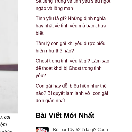
Stt tiếng Trung về tình yêu siêu ngọt
ngào và lãng mạn
Tình yêu là gì? Những định nghĩa
hay nhất về tình yêu mà bạn chưa
biết
Tâm lý con gái khi yêu được biểu
hiện như thế nào?
Ghost trong tình yêu là gì? Làm sao
để thoát khỏi bị Ghost trong tình
yêu?
Con gái hay dỗi biểu hiện như thế
nào? Bí quyết làm lành với con gái
đơn giản nhất
Bài Viết Mới Nhất
, coi
hiệm
Bói bài Tây 52 lá là gì? Cách
ự khác