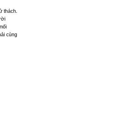
ử thách.
ười
mối
hải cùng