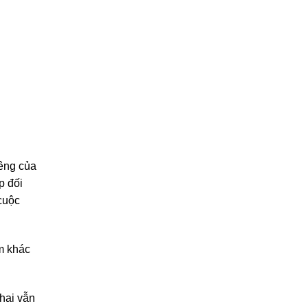
iêng của
p đối
cuộc
ểm khác
hai vẫn