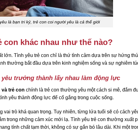
u là bạn tri kỷ, trẻ con coi người yêu là cả thế giới
rẻ con khác nhau như thế nào?
ất lớn. Tình yêu trẻ con chỉ là thứ tình cảm dựa trên sự hứng thú
hành thường bắt đầu dựa trên kinh nghiệm sống và sự nghiêm tú
h yêu trưởng thành lấy nhau làm động lực
 và trẻ con
chính là trẻ con thường yêu một cách si mê, đắm đu
tình yêu thành động lực để cố gắng trong cuộc sống.
g vai trò khá quan trọng. Tuy nhiên, từng lứa tuổi sẽ có cách y
ắm trong những cảm xúc mới lạ. Tình yêu trẻ con thường xuất p
ng tính chất tạm thời, không có sự gắn bó lâu dài. Khi một tro