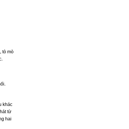
, tò mò
c.
ối.
êu khác
hát từ
ng hai