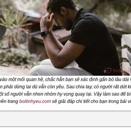
ào một mối quan hệ, chắc hẳn bạn sẽ xác định gắn bó lâu dài 
n phải dừng lại dù vẫn còn yêu. Sau chia tay, có người rất dứt k
t số người vẫn nhen nhóm hy vọng quay lại. Vậy làm sao để b
yên trang
boitinhyeu.com
sẽ giải đáp chi tiết cho bạn trong bài v