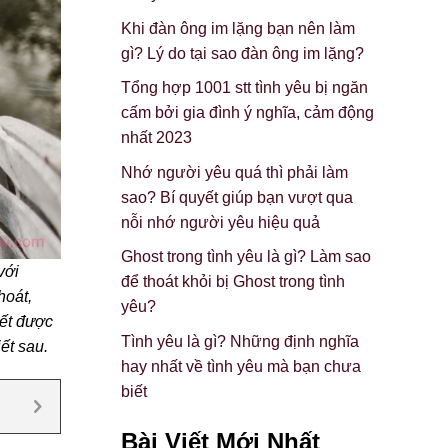
Khi đàn ông im lặng bạn nên làm
gì? Lý do tại sao đàn ông im lặng?
Tổng hợp 1001 stt tình yêu bị ngăn
cấm bởi gia đình ý nghĩa, cảm động
nhất 2023
Nhớ người yêu quá thì phải làm
sao? Bí quyết giúp bạn vượt qua
nỗi nhớ người yêu hiệu quả
Ghost trong tình yêu là gì? Làm sao
với
để thoát khỏi bị Ghost trong tình
hoát,
yêu?
iết được
Tình yêu là gì? Những định nghĩa
iết sau.
hay nhất về tình yêu mà bạn chưa
biết
Bài Viết Mới Nhất