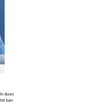
uên được
 nhớ bạn