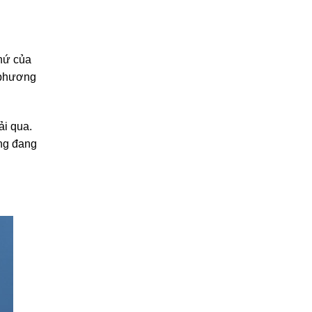
khứ của
i phương
ải qua.
ơng đang