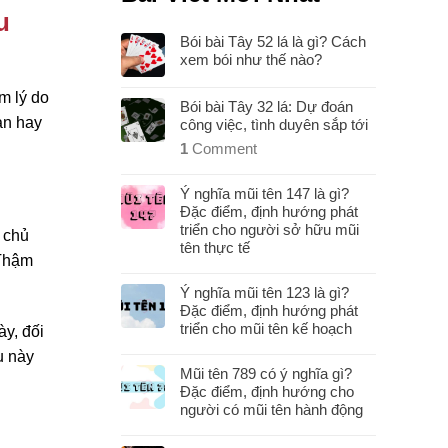
u
Bói bài Tây 52 lá là gì? Cách
xem bói như thế nào?
m lý do
Bói bài Tây 32 lá: Dự đoán
ạn hay
công việc, tình duyên sắp tới
1
Comment
Ý nghĩa mũi tên 147 là gì?
Đặc điểm, định hướng phát
triển cho người sở hữu mũi
 chủ
tên thực tế
 Thậm
Ý nghĩa mũi tên 123 là gì?
Đặc điểm, định hướng phát
triển cho mũi tên kế hoạch
y, đối
u này
Mũi tên 789 có ý nghĩa gì?
Đặc điểm, định hướng cho
người có mũi tên hành động