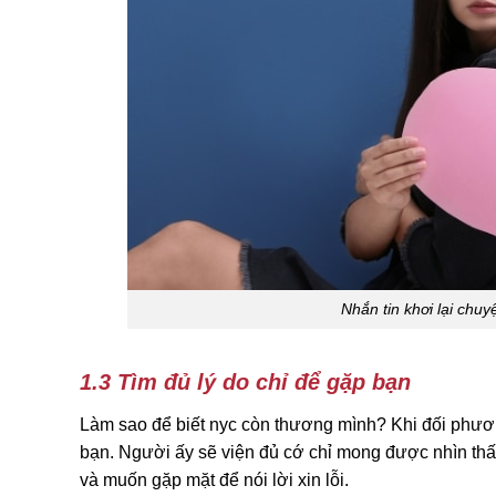
Nhắn tin khơi lại chu
1.3 Tìm đủ lý do chỉ để gặp bạn
Làm sao để biết nyc còn thương mình? Khi đối phươ
bạn. Người ấy sẽ viện đủ cớ chỉ mong được nhìn thấy
và muốn gặp mặt để nói lời xin lỗi.