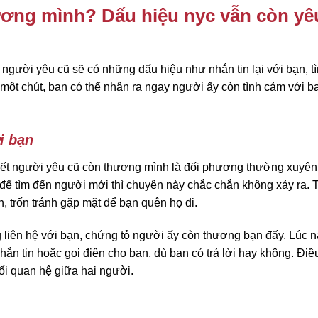
hương mình? Dấu hiệu nyc vẫn còn yê
gười yêu cũ sẽ có những dấu hiệu như nhắn tin lại với bạn, tì
một chút, bạn có thể nhận ra ngay người ấy còn tình cảm với b
i bạn
iết người yêu cũ còn thương mình là đối phương thường xuyên
 để tìm đến người mới thì chuyện này chắc chắn không xảy ra.
n, trốn tránh gặp mặt để bạn quên họ đi.
liên hệ với bạn, chứng tỏ người ấy còn thương bạn đấy. Lúc nà
n tin hoặc gọi điện cho bạn, dù bạn có trả lời hay không. Điề
ối quan hệ giữa hai người.