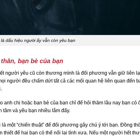
là dấu hiệu người ấy vẫn còn yêu bạn
 thân, bạn bè của bạn
t người yêu cũ còn thương mình là đối phương vẫn giữ liên lạ
 mọi người đều chấm dứt tất cả các mối quan hệ liên quan đến b
.
o anh chị hoặc bạn bè của bạn chỉ để hỏi thăm lâu nay bạn có 
 tâm và yêu bạn nhiều lắm đấy.
 là một “chiến thuật” để đối phương gây chú ý tới bạn. Đồng th
hiết để hai bạn có thể nối lại tình xưa. Nếu một người hết t