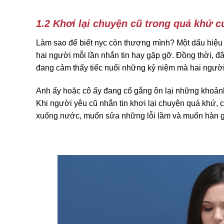
1.2 Khơi lại chuyện cũ trong quá khứ c
Làm sao để biết nyc còn thương mình? Một dấu hiệu r
hai người mỗi lần nhắn tin hay gặp gỡ. Đồng thời, đ
đang cảm thấy tiếc nuối những kỷ niệm mà hai người
Anh ấy hoặc cô ấy đang cố gắng ôn lại những khoảnh
Khi người yêu cũ nhắn tin khơi lại chuyện quá khứ, 
xuống nước, muốn sửa những lỗi lầm và muốn hàn gắ