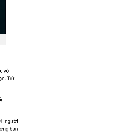
c với
ạn. Trừ
ổn
ời, người
hương bạn