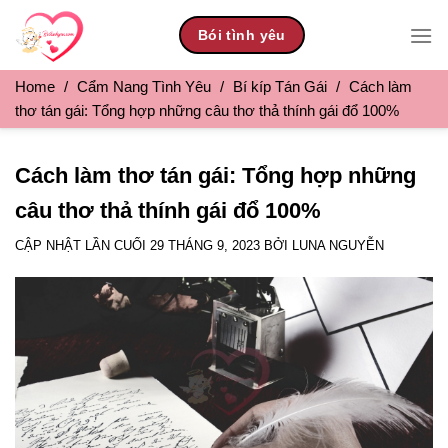
Skip
Bói tình yêu
to
content
Home
/
Cẩm Nang Tình Yêu
/
Bí kíp Tán Gái
/
Cách làm
thơ tán gái: Tổng hợp những câu thơ thả thính gái đổ 100%
Cách làm thơ tán gái: Tổng hợp những
câu thơ thả thính gái đổ 100%
CẬP NHẬT LẦN CUỐI
29 THÁNG 9, 2023
BỞI
LUNA NGUYỄN