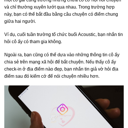
và chỉ thường xuyên lướt qua nhau. Trong trường hợp
này, bạn có thể bắt đầu bằng câu chuyện có điểm chung
giữa hai người.
Ví dụ, cuối tuần trường tổ chức buổi Acoustic, bạn nhắn tin
hỏi cô ấy có tham gia không.
Ngoài ra, bạn cũng có thể dựa vào những thông tin cô ấy
chia sẻ trên mạng xã hội để bắt chuyện. Nếu thấy cô ấy
check-in ở địa điểm nào đẹp, bạn nhắn tin giả vờ hỏi địa
điểm sau đó kiếm cớ để nói chuyện nhiều hơn.