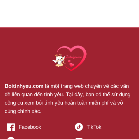
Boitinhyeu.com
là một trang web chuyên về các vấn
đề liên quan đến tình yêu. Tại đây, bạn có thể sử dụng
công cụ xem bói tình yêu hoàn toàn miễn phí và vô
cùng chính xác.