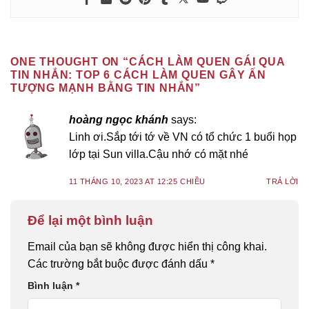
ONE THOUGHT ON “
CÁCH LÀM QUEN GÁI QUA
TIN NHẮN: TOP 6 CÁCH LÀM QUEN GÂY ẤN
TƯỢNG MẠNH BẰNG TIN NHẮN
”
hoàng ngọc khánh
says:
Linh ơi.Sắp tới tớ về VN có tổ chức 1 buổi họp
lớp tại Sun villa.Cậu nhớ có mặt nhé
11 THÁNG 10, 2023 AT 12:25 CHIỀU
TRẢ LỜI
Để lại một bình luận
Email của bạn sẽ không được hiển thị công khai.
Các trường bắt buộc được đánh dấu
*
Bình luận
*