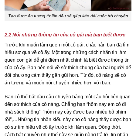
Tạo được ấn tượng từ lần đầu sẽ giúp kéo dài cuộc trò chuyện
2.2 Nói những thông tin của cô gái mà bạn biết được
Trước khi muốn làm quen một cô gái, chắc hẳn bạn đã tìm
hiểu sơ qua về cô ấy. Một trong những cách nhắn tin làm
quen con gái dễ ghi điểm nhất chính là biết được thông tin
của cô ấy. Bạn nên nói về sở thích chung của hai người để
đối phương cảm thấy gần gũi hơn. Từ đó, cô nàng sẽ có
ấn tượng và muốn nói chuyện nhiều hơn với bạn.
Bạn có thể bắt đầu câu chuyện bằng một câu hỏi liên quan
đến sở thích của cô nàng. Chẳng hạn “hôm nay em có đi
nhà sách không”, “hôm nay cày được bao nhiêu bộ phim
rồi”,…Những tin nhắn kiểu này cho cô nàng thấy được bạn
có sự tìm hiểu về cô ấy trước khi làm quen. Đồng thời,
cách bắt chuyện như thế này sẽ giúp nàng trả lời tin nhắn