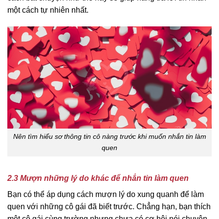
một cách tự nhiên nhất.
Nên tìm hiểu sơ thông tin cô nàng trước khi muốn nhắn tin làm
quen
2.3 Mượn những lý do khác để nhắn tin làm quen
Bạn có thể áp dụng cách mượn lý do xung quanh để làm
quen với những cô gái đã biết trước. Chẳng hạn, bạn thích
một cô gái cùng trường nhưng chưa có cơ hội nói chuyện