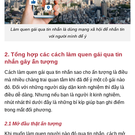
Làm quen gái qua tin nhắn là dùng mạng xã hội để nhắn tin
với người mình để ý
2. Tổng hợp các cách làm quen gái qua tin
nhắn gây ấn tượng
Cách làm quen gái qua tin nhắn sao cho ấn tượng là điều
mà nhiều chàng trai quan tâm khi đã để ý một cô gái nào
đó. Đối với những người dày dặn kinh nghiệm thì đây là
điều dễ dàng. Nhưng nếu bạn là người ít kinh nghiệm,
nhút nhát thì dưới đây là những bí kíp giúp bạn ghi điểm
trong mắt đối phương.
2.1 Mở đầu thật ấn tượng
Khi muốn làm quen người nào đó qua tin nhắn, cách mở