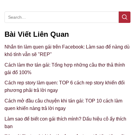
Bài Viết Liên Quan
Nhắn tin làm quen gái trên Facebook: Làm sao để nàng dù
khó tính vẫn sẽ "REP"
Cách làm thơ tán gái: Tổng hợp những câu thơ thả thính
gái đổ 100%
Cách rep story làm quen: TOP 6 cách rep story khiến đối
phương phải trả lời ngay
Cách mở đầu câu chuyện khi tán gái: TOP 10 cách làm
quen khiến nàng trả lời ngay
Làm sao để biết con gái thích mình? Dấu hiệu cô ấy thích
bạn